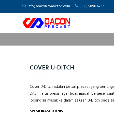
Skip
info@daconjayabeton.com
(021) 5098 6252
to
content
COVER U-DITCH
Cover U-Ditch adalah beton precast yang berfungs
Ditch harus presisi agar tidak mudah bergeser saa
lobang air masuk ke dalam saluran U-Ditch pada sa
SPESIFIKASI TEKNIS