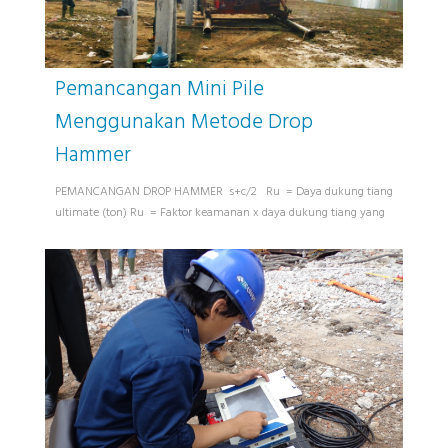
Pemancangan Mini Pile
Menggunakan Metode Drop
Hammer
PEMANCANGAN DROP HAMMER s+c/2 Ru = Daya dukung tiang
ultimate (ton) Ru = Faktor keamanan x daya dukung tiang yang