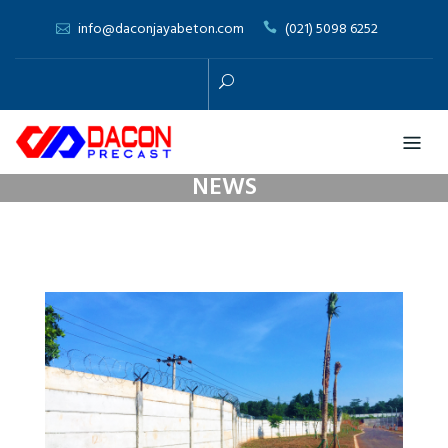
Skip
info@daconjayabeton.com
(021) 5098 6252
to
content
NEWS