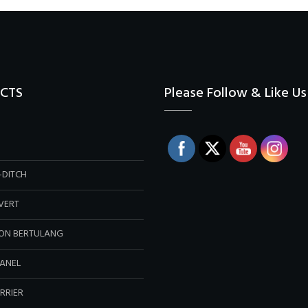
CTS
Please Follow & Like Us 
-DITCH
VERT
TON BERTULANG
ANEL
RRIER