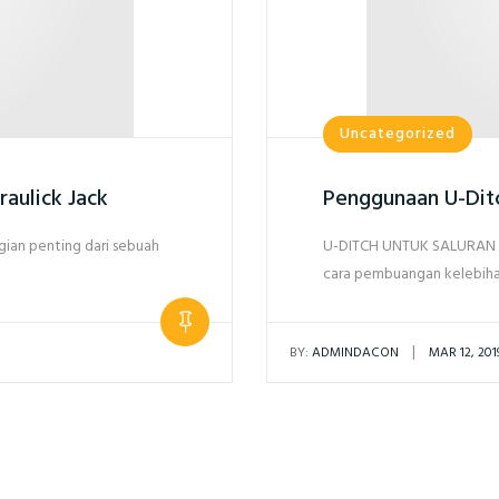
Uncategorized
aulick Jack
Penggunaan U-Ditc
an penting dari sebuah
U-DITCH UNTUK SALURAN DR
cara pembuangan kelebiha
|
BY:
ADMINDACON
MAR 12, 201