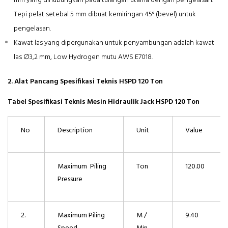
mm yang dihubungkan pada tulangan utama dengan pengelasan.
Tepi pelat setebal 5 mm dibuat kemiringan 45° (bevel) untuk
pengelasan.
Kawat las yang dipergunakan untuk penyambungan adalah kawat
las ∅3,2 mm, Low Hydrogen mutu AWS E7018.
2. Alat Pancang Spesifikasi Teknis HSPD 120 Ton
Tabel Spesifikasi Teknis Mesin Hidraulik Jack HSPD 120 Ton
No
Description
Unit
Value
Maximum Piling
Ton
120.00
Pressure
2.
Maximum Piling
M /
9.40