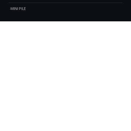
MINI PILE
Please Follow & Like Us :)
Contact Us