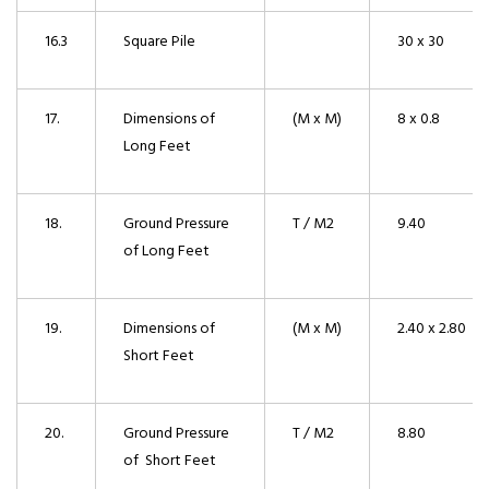
16.3
Square Pile
30 x 30
17.
Dimensions of
(M x M)
8 x 0.8
Long Feet
18.
Ground Pressure
T / M2
9.40
of Long Feet
19.
Dimensions of
(M x M)
2.40 x 2.80
Short Feet
20.
Ground Pressure
T / M2
8.80
of Short Feet