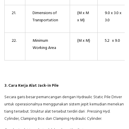
21.
Dimensions of
(M x M
9.0 x 3.0 x
Transportation
x M)
3.0
22.
Minimum
(M x M)
5.2 x 9.0
Working Area
3. Cara Kerja Alat Jack-in Pile
Secara garis besar pemancangan dengan Hydraulic Static Pile Driver
untuk operasionalnya menggunakan sistem jepit kemudian menekan
tiang tersebut. Struktur alat tersebut terdiri dari : Pressing Hyd.
Cylinder, Clamping Box dan Clamping Hydraulic Cylinder.