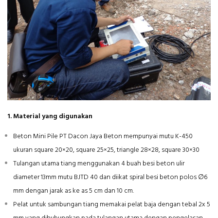
1. Material yang digunakan
Beton Mini Pile PT Dacon Jaya Beton mempunyai mutu K-450
ukuran square 20×20, square 25×25, triangle 28×28, square 30×30
Tulangan utama tiang menggunakan 4 buah besi beton ulir
diameter 13mm mutu BJTD 40 dan diikat spiral besi beton polos ∅6
mm dengan jarak as ke as 5 cm dan 10 cm.
Pelat untuk sambungan tiang memakai pelat baja dengan tebal 2x 5