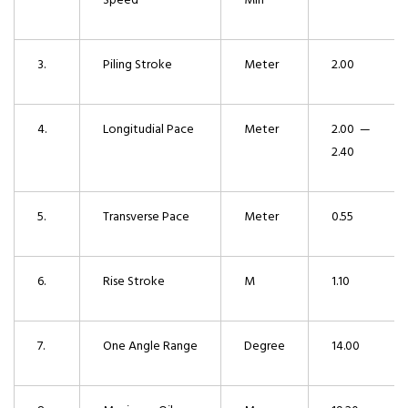
Speed
Min
3.
Piling Stroke
Meter
2.00
4.
Longitudial Pace
Meter
2.00 —
2.40
5.
Transverse Pace
Meter
0.55
6.
Rise Stroke
M
1.10
7.
One Angle Range
Degree
14.00