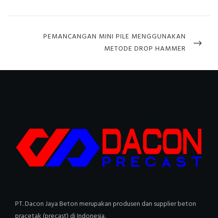
NEXT
PEMANCANGAN MINI PILE MENGGUNAKAN
POST
METODE DROP HAMMER
PT. Dacon Jaya Beton merupakan produsen dan supplier beton
pracetak (precast) di Indonesia.