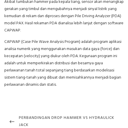
Akibat tumbukan hammer pada kepala tiang, sensor akan menangkap
gerakan yang timbul dan mengubahnya menjadi sinyal listrik yang
kemudian di rekam dan diproses dengan Pile Driving Analyzer (PDA)
model PAX. Hasil rekaman PDA dianalisa lebih lanjut dengan software
CAPWAP.
CAPWAP (Case Pile Wave Analysis Program) adalah program aplikasi
analisa numerik yang menggunakan masukan data gaya (force) dan
kecepatan (velocity) yang diukur oleh PDA. Kegunaan program ini
adalah untuk memperkirakan distribusi dan besarnya gaya
perlawanan tanah total sepanjang tiang berdasarkan modelisasi
sistem tiang-tanah yang dibuat dan memisahkannya menjadi bagian
perlawanan dinamis dan statis.
Post
navigation
PREVIOUS
PERBANDINGAN DROP HAMMER VS HYDRAULICK
POST
JACK